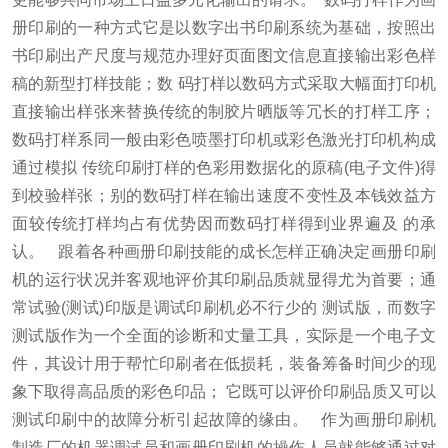
册印刷的一种方式它是以数字出书印刷系统为基础，按照出
书印刷出产尺度与规范办理好页面图文信息直接输出彩色样
稿的新型打样技能；数 码打样以数码方式采取大幅面打印机
直接输出样张来替换传统的制胶片晒版等冗长的打样工序；
数码打样系同一般由彩色喷墨打印机或彩色激光打印机构成
通过模拟 传统印刷打样的色彩用数据化的原稿(电子文件)得
到校验样张；别的数码打样在输出速度不变性及本钱效益方
面较传统打样均占有优势因而数码打样得到业界遍及 的承
认。
跟着各种画册印刷技能的成长怎样正确决定画册印刷
机的运行状况并客观地评价其印刷品质就显得尤为首要；通
常试验(测试)印版是调试印刷机必不行少的 测试版，而数字
测试版作为一个全面的诊断和丈量工具，实际是一个电子文
件，其设计用于帮忙印刷者在低损耗，装备筹备时间少的现
象下取得高品质的彩色印品； 它既可以评价印刷品质又可以
测试印刷中的故障分析引起故障的缘由。
作为画册印刷机
制造厂的机器调试员和画册印刷机的操作人员就能够通过对