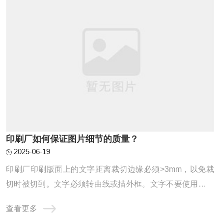
印刷厂如何保证图片细节的质量？
2025-06-19
印刷厂印刷版面上的文字距离裁切边缘必须>3mm，以免裁
切时被切到。文字必须转曲线或描外框。文字不要使用系统
字，若使用会造成笔划交错处有白色节点。文字转成曲线
查看更多
后，请注意字间或行间是否有跳行或互相重叠的错乱现象。