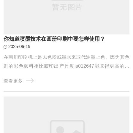
你知道喷墨技术在画册印刷中要怎样使用？
2025-06-19
在画册印刷机上是以色粉或墨水来取代油墨上色。因为其色
剂的彩色颜料相比胶印出产尺度is012647能取得更高的密
度，其体现的色域比印刷油墨更 雄厚，雄厚的色域再加上优
查看更多
秀的色彩治理软件的共同，令其不仅能模拟一般印刷品的效
果，同时可以模拟其它出产效果，如丝网印刷，数码印刷，
喷墨海报等乃至可 以模拟在高速轮转印刷机下 ...