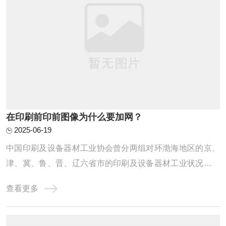
在印刷前印前图像为什么要加网？
2025-06-19
中国印刷及设备器材工业协会曾分两组对环渤海地区的京、
津、冀、鲁、晋、辽六省市的印刷及设备器材工业状况进行
了调研，专家认为，尽管环渤海区印刷工业有得天独厚的优
查看更多
势，然而不可否认，目前环渤海区还是三大区域印刷基地中
最为弱小的。其主要存在的问题有：一、开放进程落后。由
于各种客观和历史的原因，该地区的经济基 ...