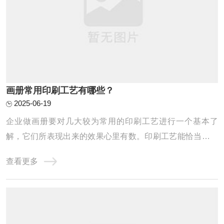
画册常用印刷工艺有哪些？
2025-06-19
企业做画册要对几大较为常用的印刷工艺进行一个基本了
解，它们所表现出来的效果心里有数。印刷工艺能恰当地运
用，能体现出企业的不同气质、形象、甚至品牌文化。下面
查看更多
我们简单来了解一下画册中常用的印刷工艺。烫金、烫银，
UV、起鼓、压凹、压纹、啤、植绒、金聪、热压、裱、Y
O、冲形、金边、针孔、过胶、压塑、打孔、鸡眼 ...